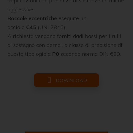
applicazioni con presenza di sostanze chimiche
aggressive.
Boccole eccentriche
eseguite
in
acciaio
C45
(UNI 7845).
A richiesta vengono forniti dadi bassi per i rulli
di sostegno con perno.La classe di precisione di
questa tipologia è
P0
secondo norma DIN 620.
DOWNLOAD