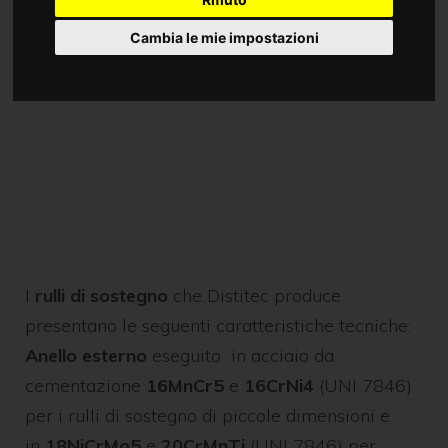
Cambia le mie impostazioni
I
rulli di sostegno
che Distitec produce
presentano le seguenti caratteristiche tecniche:
Anello esterno
eseguito in acciaio da
cementazione
16MnCr5
e
16CrNi4
(UNI 7846)
per i rulli di sostegno di piccole dimensioni e
in
18NiCrMo5
e
20CrMnTi
(UNI 7846) per