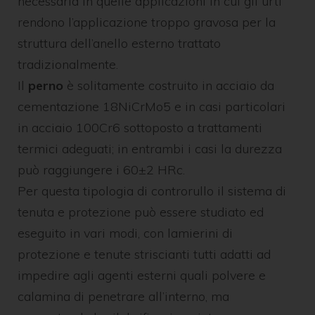
necessaria in quelle applicazioni in cui gli urti
rendono l’applicazione troppo gravosa per la
struttura dell’anello esterno trattato
tradizionalmente.
Il
perno
è solitamente costruito in acciaio da
cementazione 18NiCrMo5 e in casi particolari
in acciaio 100Cr6 sottoposto a trattamenti
termici adeguati; in entrambi i casi la durezza
può raggiungere i 60±2 HRc.
Per questa tipologia di controrullo il sistema di
tenuta e protezione può essere studiato ed
eseguito in vari modi, con lamierini di
protezione e tenute striscianti tutti adatti ad
impedire agli agenti esterni quali polvere e
calamina di penetrare all’interno, ma