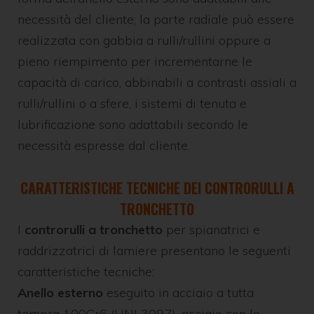
necessità del cliente; la parte radiale può essere
realizzata con gabbia a rulli/rullini oppure a
pieno riempimento per incrementarne le
capacità di carico, abbinabili a contrasti assiali a
rulli/rullini o a sfere, i sistemi di tenuta e
lubrificazione sono adattabili secondo le
necessità espresse dal cliente.
CARATTERISTICHE TECNICHE DEI CONTRORULLI A
TRONCHETTO
I
controrulli a tronchetto
per spianatrici e
raddrizzatrici di lamiere presentano le seguenti
caratteristiche tecniche:
Anello esterno
eseguito in acciaio a tutta
tempra 100Cr6 (UNI 3097), acciaio con le