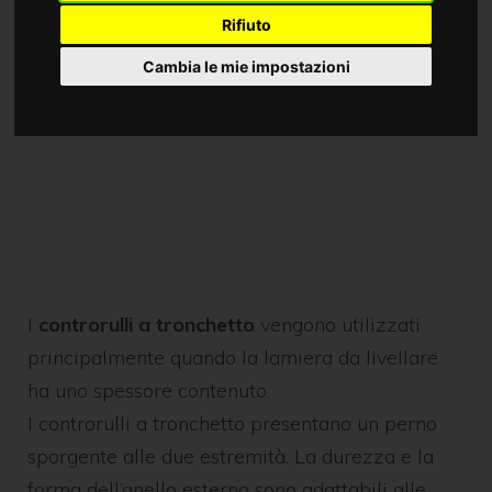
Rifiuto
Cambia le mie impostazioni
I
controrulli a tronchetto
vengono utilizzati
principalmente quando la lamiera da livellare
ha uno spessore contenuto.
I controrulli a tronchetto presentano un perno
sporgente alle due estremità. La durezza e la
forma dell’anello esterno sono adattabili alle