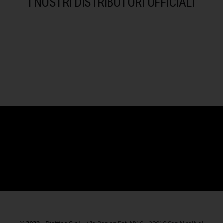
I NOSTRI DISTRIBUTORI UFFICIALI
©
2023
-
Distitec S.r.l.
- Via Bonina Est, N°10 - 29010 San Nicolò di