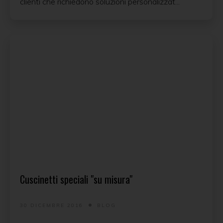
clienti che richiedono soluzioni personalizzat...
Cuscinetti speciali "su misura"
30 DICEMBRE 2016
BLOG